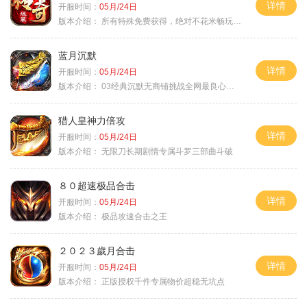
详情
开服时间：
05月/24日
版本介绍：
所有特殊免费获得，绝对不花米畅玩所有地图
蓝月沉默
详情
开服时间：
05月/24日
版本介绍：
03经典沉默无商铺挑战全网最良心沉默
猎人皇神力倍攻
详情
开服时间：
05月/24日
版本介绍：
无限刀长期剧情专属斗罗三部曲斗破
８０超速极品合击
详情
开服时间：
05月/24日
版本介绍：
极品攻速合击之王
２０２３歲月合击
详情
开服时间：
05月/24日
版本介绍：
正版授权千件专属物价超稳无坑点