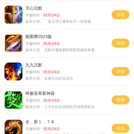
天心沉默
详情
开服时间：
05月/24日
版本介绍：
最后净土爆率全开一切靠爆
龍图腾2023版
详情
开服时间：
05月/24日
版本介绍：
沉默专属线索剧情密室秘境奇遇.
九九沉默
详情
开服时间：
05月/24日
版本介绍：
全新玩法此生必玩
终极吾辈新神器
详情
开服时间：
05月/24日
版本介绍：
三天合区自动挂机浑源渾源斩仙
全．新１．７６
详情
开服时间：
05月/24日