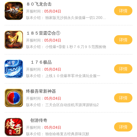
８０飞龙合击
详情
开服时间：
05月/24日
版本介绍：
独家版无沙捐永久保值爆一切1:2000回2
１８５雷霆②合①
详情
开服时间：
05月/24日
版本介绍：
小怪爆+⑨套１秒７６刀９５范围捡物
１７６极品
详情
开服时间：
05月/24日
版本介绍：
上线１０倍爆率零冲全满玩全服一
终极吾辈新神器
详情
开服时间：
05月/24日
版本介绍：
三天合区自动挂机浑源渾源斩仙2
创游传奇
详情
开服时间：
05月/24日
版本介绍：
独创命格复古经典原味沉默