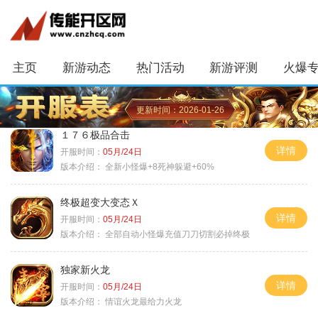
主页
新游动态
热门活动
新游评测
火爆
更新时间：2026-01-26
１７６极品合击
详情
开服时间：
05月/24日
版本介绍：
全新小怪爆+8死神躲避+60%
终极超变大变态Ｘ
详情
开服时间：
05月/24日
版本介绍：
全部自动小怪爆充值刀刀切割必掉终极
独家新火龙
详情
开服时间：
05月/24日
版本介绍：
情谊火龙最给力火龙