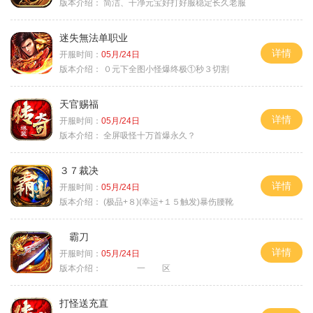
版本介绍：
简洁、干净元宝好打好服稳定长久老服
迷失無法单职业
详情
开服时间：
05月/24日
版本介绍：
０元下全图小怪爆终极①秒３切割
天官赐福
详情
开服时间：
05月/24日
版本介绍：
全屏吸怪十万首爆永久？
３７裁决
详情
开服时间：
05月/24日
版本介绍：
(极品+８)(幸运+１５触发)暴伤腰靴
霸刀
详情
开服时间：
05月/24日
版本介绍：
一 区
打怪送充直