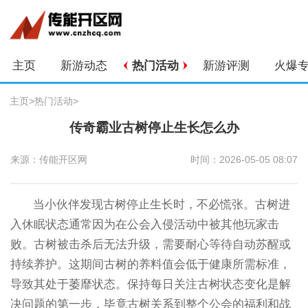
主页
新游动态
热门活动
新游评测
火爆
主页
>
热门活动
>
传奇霸业古树停止生长怎么办
来源：传能开区网
时间：2026-05-05 08:07
当小伙伴发现古树停止生长时，不必慌张。古树进
入休眠状态通常因为在公会入侵活动中被其他玩家击
败。古树被击杀后无法升级，需要耐心等待自动苏醒或
持续养护。这期间古树的养料值会低于健康所需标准，
导致其处于萎靡状态。保持每日关注古树状态变化是解
决问题的第一步，毕竟古树关系到整个公会的福利和战