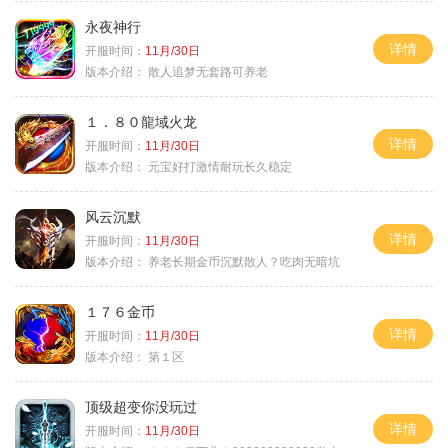
永夜神行
详情
开服时间：
11月/30日
版本介绍：
散人追梦无套路可养老
１．８０龍域火龙
详情
开服时间：
11月/30日
版本介绍：
元宝好打激情耐玩长久稳定
风云沉默
详情
开服时间：
11月/30日
版本介绍：
养老长期金币沉默散人？吃肉无暗坑
１７６金币
详情
开服时间：
11月/30日
版本介绍：
第１区
顶级超变你没玩过
详情
开服时间：
11月/30日