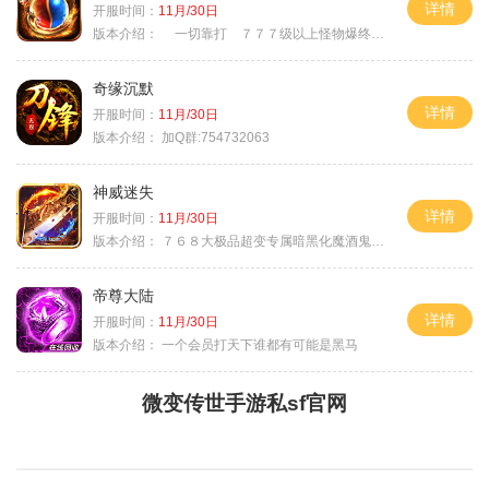
详情
开服时间：
11月/30日
版本介绍：
一切靠打 ７７７级以上怪物爆终极
奇缘沉默
详情
开服时间：
11月/30日
版本介绍：
加Q群:754732063
神威迷失
详情
开服时间：
11月/30日
版本介绍：
７６８大极品超变专属暗黑化魔酒鬼微变合击火
帝尊大陆
详情
开服时间：
11月/30日
版本介绍：
一个会员打天下谁都有可能是黑马
微变传世手游私sf官网