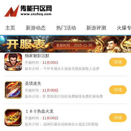
主页
新游动态
热门活动
新游评测
火爆
更新时间：2025-11-30
独家魅影沉默
详情
开服时间：
11月/30日
版本介绍：
千件专属永久保值无限探索散人追梦
圣境迷失
详情
开服时间：
11月/30日
版本介绍：
荐 赞助靠打挂机免费吸怪免费狂暴免费
１８０热血火龙
详情
开服时间：
11月/30日
版本介绍：
战神狂爆自动捡物长久稳定180新版