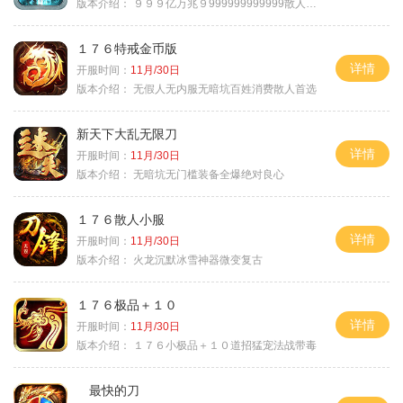
版本介绍：
９９９亿万兆９999999999999散人逆袭
１７６特戒金币版
详情
开服时间：
11月/30日
版本介绍：
无假人无内服无暗坑百姓消费散人首选
新天下大乱无限刀
详情
开服时间：
11月/30日
版本介绍：
无暗坑无门槛装备全爆绝对良心
１７６散人小服
详情
开服时间：
11月/30日
版本介绍：
火龙沉默冰雪神器微变复古
１７６极品＋１０
详情
开服时间：
11月/30日
版本介绍：
１７６小极品＋１０道招猛宠法战带毒
最快的刀