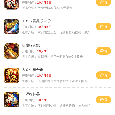
详情
开服时间：
10月/15日
版本介绍：
纯绿色版本只卖30元周卡
１８５雷霆③合①
详情
开服时间：
10月/15日
版本介绍：
神州雷霆三合一无沙卷自动挂机+回収
新熊猫沉默
详情
开服时间：
10月/15日
版本介绍：
梦回当年兄弟一起砍传奇0冲终极
８０中華合击
详情
开服时间：
10月/15日
版本介绍：
专属独家免费送切割帝王篇永久回现
斩魂神器
详情
开服时间：
10月/15日
版本介绍：
零门槛打保值 送挂机捡物 三天合区