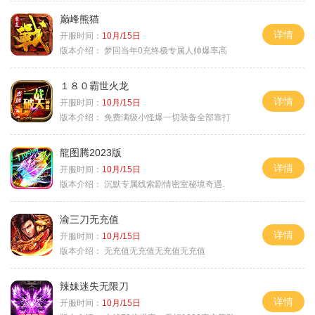
巅峰熊猫
详情
开服时间：
10月/15日
版本介绍：
梦回当年0充终极专属人帅爆率高
１８０霸世火龙
详情
开服时间：
10月/15日
版本介绍：
免费满级小怪爆一切装备全部靠打
龍图腾2023版
详情
开服时间：
10月/15日
版本介绍：
沉默专属线索剧情密室秘境奇遇.
渝三刀无充值
详情
开服时间：
10月/15日
版本介绍：
无充值无充值无充值无充值
辣妹迷失无限刀
详情
开服时间：
10月/15日