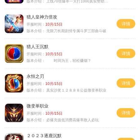
版本介绍：
上线70倍爆率一天打1000真实赞助一夜终
猎人皇神力倍攻
详情
开服时间：
10月/15日
版本介绍：
无限刀长期剧情专属斗罗三部曲斗破
猎人王沉默
详情
开服时间：
10月/15日
版本介绍：
时间为王，轻松赚烟？
永恒之刃
详情
开服时间：
10月/15日
版本介绍：
真实沙奖１２８８８公益微变单职业
微变单职业
详情
开服时间：
10月/15日
版本介绍：
必爆充值低消费高爆率散人必玩
２０２３逐鹿沉默