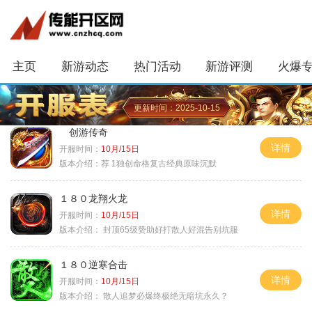
主页
新游动态
热门活动
新游评测
火爆
更新时间：2025-10-15
创游传奇
详情
开服时间：
10月/15日
版本介绍：
荐 1独创命格复古经典原味沉默
１８０龙翔火龙
详情
开服时间：
10月/15日
版本介绍：
封顶65级赞助好打散人好混告别坑服
１８０逆寒合击
详情
开服时间：
10月/15日
版本介绍：
散人追梦必爆终极绝无暗坑永久？